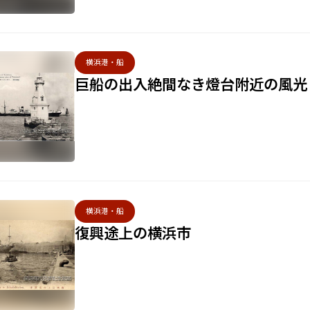
横浜港・船
巨船の出入絶間なき燈台附近の風光
横浜港・船
復興途上の横浜市