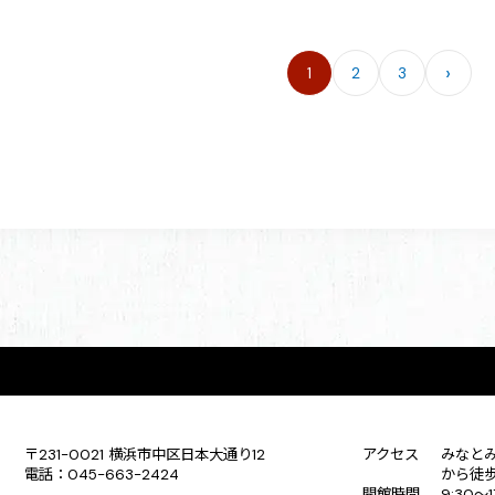
›
1
2
3
ペ
ー
ジ
送
り
〒231-0021 横浜市中区日本大通り12
アクセス
みなと
電話：045-663-2424
から徒
開館時間
9:30〜