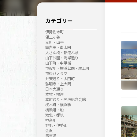
カテゴリー
伊勢佐木町
保土ヶ谷
元町・山手
南吉田・南太田
大さん橋・新港ふ頭
山下公園・海岸通り
山下町・中華街
市役所・横浜公園・尾上町
市街パノラマ
弁天通り・太田町
弘明寺・上大岡
日本大通り
本牧・根岸
本町通り・開港記念会館
桜木町・横浜駅
横浜港・船
港北・都筑
神奈川
野毛・伊勢山
金沢
馬車道