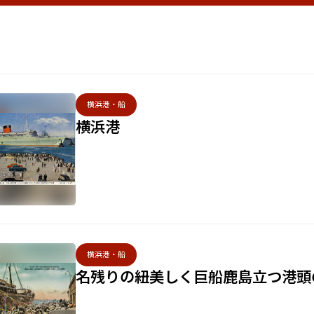
横浜港・船
横浜港
横浜港・船
名残りの紐美しく巨船鹿島立つ港頭