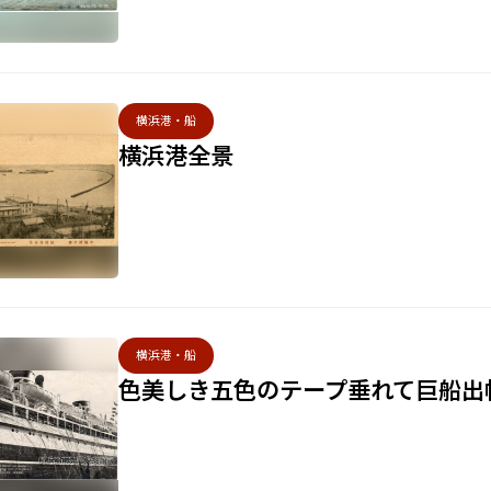
横浜港・船
横浜港全景
横浜港・船
色美しき五色のテープ垂れて巨船出