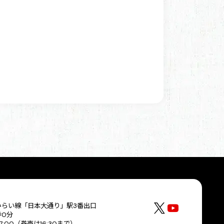
みらい線「日本大通り」駅3番出口
歩0分
17:00（券売は16:30まで）