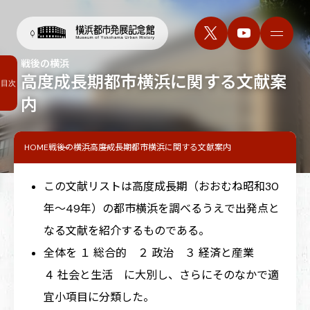
戦後の横浜
高度成長期都市横浜に関する文献案
目次
内
HOME
戦後の横浜
高度成長期都市横浜に関する文献案内
この文献リストは高度成長期（おおむね昭和30
年～49年）の都市横浜を調べるうえで出発点と
なる文献を紹介するものである。
全体を １ 総合的 ２ 政治 ３ 経済と産業
４ 社会と生活 に大別し、さらにそのなかで適
宜小項目に分類した。