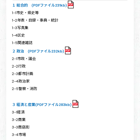
１ 総合的 (PDFファイル231kb)
1-1市史・県史等
1-2年表・目録・事典・統計
1-3写真集
1-4区史
1-5関連雑誌
２ 政治
(PDFファイル232kb)
2-1市政・議会
2-2行政
2-3都市計画
2-4政治家
2-5警察・消防
３ 経済と産業(PDFファイル283kb)
3-1経済
3-2商業
3-3商店街
3-4市場