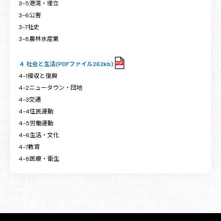
3-5港湾・埋立
3-6公害
3-7社史
3-8農林水産業
４ 社会と生活(PDFファイル262kb)
4-1接収と復興
4-2ニュータウン・団地
4-3交通
4-4住民運動
4-5労働運動
4-6生活・文化
4-7教育
4-8医療・衛生