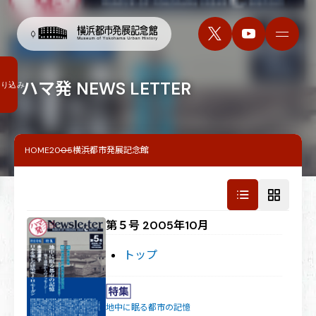
ハマ発 NEWS LETTER
絞り込み
HOME
2005横浜都市発展記念館
第５号 2005年10月
トップ
地中に眠る都市の記憶