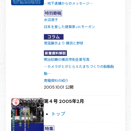
―地下遺構からのメッセージ―
水沼淑子
日本を愛した建築家J.H.モーガン
常設展示より 横浜と野球
明治初期の横浜市街全景写真
―カメラがとがとらえたまちづくりの胎動胎
動―
寄贈資料の紹介
2005.10.01 公開
第４号 2005年2月
トップ