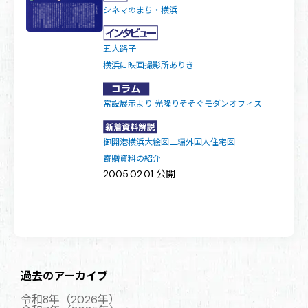
シネマのまち・横浜
五大路子
横浜に映画撮影所ありき
常設展示より 光降りそそぐモダンオフィス
御開港横浜大絵図二編外国人住宅図
寄贈資料の紹介
2005.02.01 公開
過去のアーカイブ
令和8年（2026年）