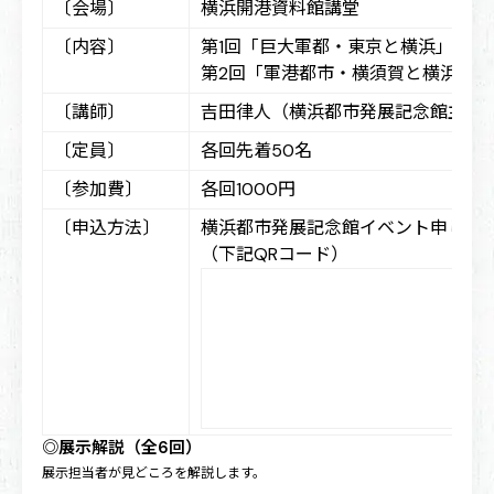
〔会場〕
横浜開港資料館講堂
〔内容〕
第1回「巨大軍都・東京と横浜」
第2回「軍港都市・横須賀と横浜」
〔講師〕
吉田律人（横浜都市発展記念館主任
〔定員〕
各回先着50名
〔参加費〕
各回1000円
〔申込方法〕
横浜都市発展記念館イベント申し込
（下記QRコード）
第
◎展示解説（全6回）
展示担当者が見どころを解説します。