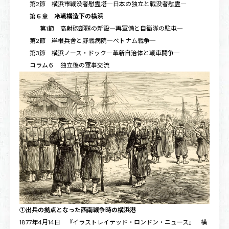
第2節 横浜市戦没者慰霊塔―日本の独立と戦没者慰霊―
第６章 冷戦構造下の横浜
第1節 高射砲部隊の新設―再軍備と自衛隊の駐屯―
第2節 岸根兵舎と野戦病院―ベトナム戦争―
第3節 横浜ノース・ドック―革新自治体と戦車闘争―
コラム６ 独立後の軍事交流
①出兵の拠点となった西南戦争時の横浜港
1877年4月14日 『イラストレイテッド・ロンドン・ニュース』 横