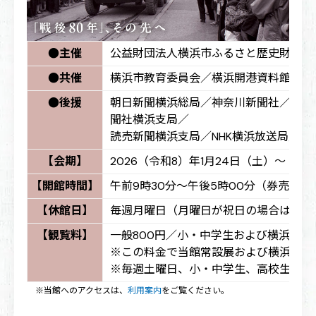
●主催
公益財団法人横浜市ふるさと歴史財団（
●共催
横浜市教育委員会／横浜開港資料館
●後援
朝日新聞横浜総局／神奈川新聞社／産経
聞社横浜支局／
読売新聞横浜支局／NHK横浜放送局／tv
【会期】
2026（令和8）年1月24日（土）～ 4月
【開館時間】
午前9時30分～午後5時00分（券売は午
【休館日】
毎週月曜日（月曜日が祝日の場合は開館
【観覧料】
一般800円／小・中学生および横浜市内
※この料金で当館常設展および横浜ユー
※毎週土曜日、小・中学生、高校生、大
※当館へのアクセスは、
利用案内
をご覧ください。