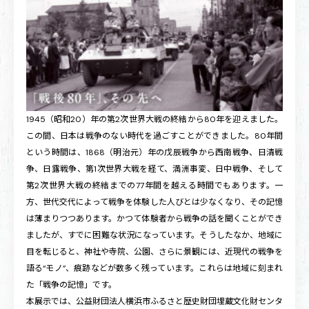
1945（昭和20）年の第2次世界大戦の終結から80年を迎えました。
この間、日本は戦争のない時代を過ごすことができました。80年間
という時間は、1868（明治元）年の戊辰戦争から西南戦争、日清戦
争、日露戦争、第1次世界大戦を経て、満洲事変、日中戦争、そして
第2次世界大戦の終結までの77年間を越える時間でもあります。一
方、世代交代によって戦争を体験した人びとは少なくなり、その記憶
は薄まりつつあります。かつて体験者から戦争の話を聞くことができ
ましたが、すでに困難な状況になっています。そうしたなか、地域に
目を転じると、神社や寺院、公園、さらに景観には、近現代の戦争を
語る“モノ”、痕跡などが数多く残っています。これらは地域に刻まれ
た「戦争の記憶」です。
本展示では、公益財団法人横浜市ふるさと歴史財団埋蔵文化財センタ