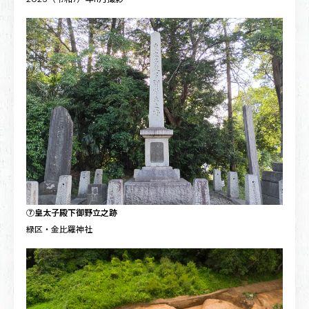
⑦皇太子殿下御野立之跡
緑区・金比羅神社