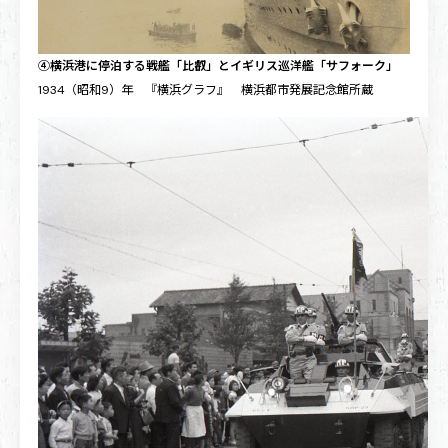
④横浜港に停泊する戦艦「比叡」とイギリス巡洋艦「サフォーク」
1934（昭和9）年 『横浜グラフ』 横浜都市発展記念館所蔵