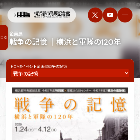
企画展
目次
戦争の記憶 ｜横浜と軍隊の120年
HOME
イベント
企画展
戦争の記憶