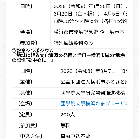
〔日時〕
2026（令和8）年1月25日（日）、2
3月20日（金・祝）、 4月5日（日）、
13時30分～14時15分（各回45分程度
〔会場〕
横浜都市発展記念館 企画展示室
〔参加費〕
特別展観覧料のみ
◎記念シンポジウム
「地域に眠る文化資源の発掘と活用―横浜市域の“戦争
の記憶”を中心に―」
〔日時〕
2026（令和8）年3月7日 13時30
〔主催〕
公益財団法人横浜市ふるさと歴史
〔共催〕
國學院大學研究開発推進機構
〔会場〕
國學院大學横浜たまプラーザキャンパ
〔定員〕
200人
〔参加費〕
無料
〔申込方法〕
事前申込不要