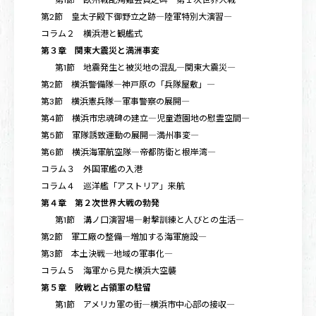
第2節 皇太子殿下御野立之跡―陸軍特別大演習―
コラム２ 横浜港と観艦式
第３章 関東大震災と満洲事変
第1節 地震発生と被災地の混乱―関東大震災―
第2節 横浜警備隊―神戸原の「兵隊屋敷」―
第3節 横浜憲兵隊―軍事警察の展開―
第4節 横浜市忠魂碑の建立―児童遊園地の慰霊空間―
第5節 軍隊誘致運動の展開―満州事変―
第6節 横浜海軍航空隊―帝都防衛と根岸湾―
コラム３ 外国軍艦の入港
コラム４ 巡洋艦「アストリア」来航
第４章 第２次世界大戦の勃発
第1節 溝ノ口演習場―射撃訓練と人びとの生活―
第2節 軍工廠の整備―増加する海軍施設―
第3節 本土決戦―地域の軍事化―
コラム５ 海軍から見た横浜大空襲
第５章 敗戦と占領軍の駐留
第1節 アメリカ軍の街―横浜市中心部の接収―