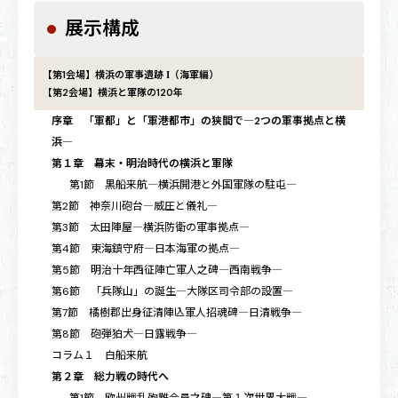
展示構成
【第1会場】横浜の軍事遺跡
（海軍編）
I
【第2会場】横浜と軍隊の120年
序章 「軍都」と「軍港都市」の狭間で―2つの軍事拠点と横
浜―
第１章 幕末・明治時代の横浜と軍隊
第1節 黒船来航―横浜開港と外国軍隊の駐屯―
第2節 神奈川砲台―威圧と儀礼―
第3節 太田陣屋―横浜防衛の軍事拠点―
第4節 東海鎮守府―日本海軍の拠点―
第5節 明治十年西征陣亡軍人之碑―西南戦争―
第6節 「兵隊山」の誕生―大隊区司令部の設置―
第7節 橘樹郡出身征清陣兦軍人招魂碑―日清戦争―
第8節 砲弾狛犬―日露戦争―
コラム１ 白船来航
第２章 総力戦の時代へ
第1節 欧州戦乱殉難会員之碑―第１次世界大戦―