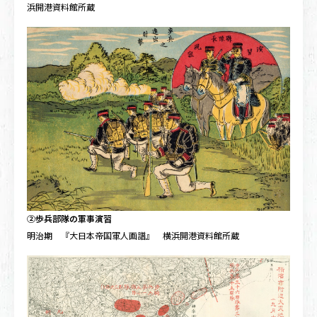
浜開港資料館所蔵
②歩兵部隊の軍事演習
明治期 『大日本帝国軍人画譜』 横浜開港資料館所蔵