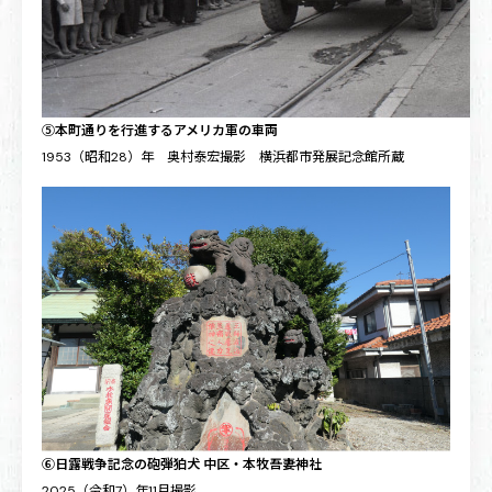
⑤本町通りを行進するアメリカ軍の車両
1953（昭和28）年 奥村泰宏撮影 横浜都市発展記念館所蔵
⑥日露戦争記念の砲弾狛犬 中区・本牧吾妻神社
2025（令和7）年11月撮影