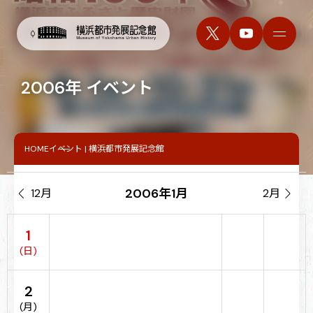
2006年 イベント
HOME
イベント | 横浜都市発展記念館
2006年1月

12月
2月

1
(日)
2
(月)