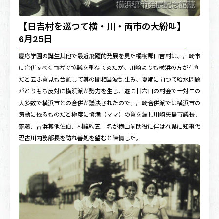
【日吉村を巡つて横・川・両市の大紛叫】
6月25日
慶応学園の誕生其他で最近飛躍的発展を見た橘樹郡日吉村は、川崎市
に合併すべく両者で協議を重ねてゐたが、川崎よりも横浜の方が有利
だと云ふ意見も台頭して其の間相当波乱生み、夏期に向つて給水問題
がとりもち反対に横浜派が勢力を生じ、遂に廿六日の村会で十対二の
大多数で横浜市との合併が議决されたので、川崎合併派では横浜市の
策動に依るものだと極度に憤満（ママ）の意を漏し川崎矢島市議長．
齋藤．吉浜其他佐伯．村議約五十名が横山前助役に伴はれ県に知事代
理古川内務部長を訪れ善処を望むと陳情した。