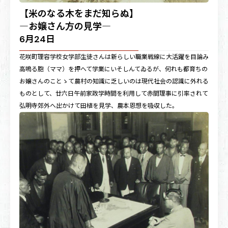
【米のなる木をまだ知らぬ】
―お嬢さん方の見学―
6月24日
花咲町理容学校女学部生徒さんは新らしい職業戦線に大活躍を目論み
高鳴る胞（ママ）を押へて学業にいそしんてゐるが、何れも都育ちの
お嬢さんのことゝて農村の知識に乏しいのは現代社会の認識に外れる
ものとして、廿六日午前家政学時間を利用して赤間理事に引率されて
弘明寺郊外へ出かけて田植を見学、農本恩想を吸収した。