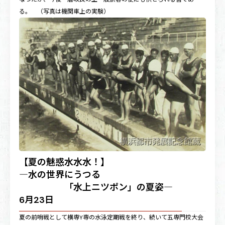
る。 （写真は機関車上の実験）
【夏の魅惑水水水！】
―水の世界にうつる
「水上ニツポン」の夏姿―
6月23日
夏の前哨戦として横専Y専の水泳定期戦を終り、続いて五専門校大会