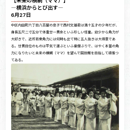
【未来の横網（ママ）】
―横浜からとび出す―
6月27日
中区内田町六丁目八百屋の息子で西村文雄君は満十五才の少年だが、
身長五尺二寸五分で体重廿一貫余といふ珍しい怪童。幼少から角力が
大好きで、近所若衆角力には何時も出て特に五人抜きは大得意であ
る。廿貫目位のものは平気で運ぶといふ豪傑ぶりで、はやく本當の角
力になりたいと未来の横網（ママ）を望んで国技館を目指して頑張つ
てゐる。