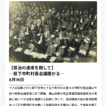
【県治の達成を期して】
―県下市町村長会議開かる―
6月18日
十八日招集された県下四市七十五ケ町村のお歴々の市町村長会議は午
前十時県会議事堂に於て開催、横山知事の改正衆議院議員選挙法の実
施に就いての注意を強調せる訓辞に次いで、各部課長の指示事項説明
あつて正午開港記念会館にて知事招待の午餐会に望み、午後両会商工