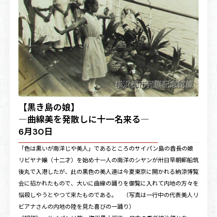
【黒き島の娘】
―曲線美を発散しに十一名来る―
6月30日
「色は黒いが南洋じや美人」であるところのサイパン島の酋長の娘
リビヤナ嬢（十二才）を始め十一人の南洋のシヤンが卅日早朝郵船筑
後丸で入港したが、此の黒色の美人連は今夏東京に開かれる納涼博覧
会に招かれたもので、大いに曲線の踊りを御覧に入れて内地の方々を
悩殺しやうとやつて来たものである。 （写真は一行中の代表美人リ
ビアナさんの内地の陸を見た喜びの一踊り）