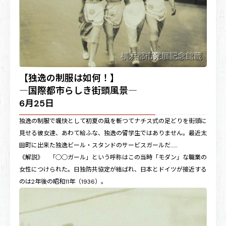
【独逸の制服は如何！】
―国際都市らしき街頭風景―
6月25日
独逸の制服で颯快として初夏の風を斬つてナチス式の足どりを街頭に
見せる彼女達、あわて給ふな、独逸の留学生ではありません。最近太
田町に出来た独逸ビール・スタンドのサービスガールだ……
《解説》 「○○ガール」という呼称はこの当時「モダン」な職業の
女性につけられた。日独防共協定が結ばれ、日本とドイツが接近する
のは2年後の昭和11年（1936）。