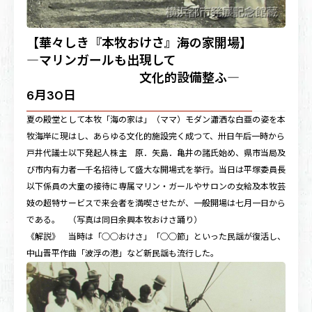
【華々しき『本牧おけさ』海の家開場】
―マリンガールも出現して
文化的設備整ふ―
6月30日
夏の殿堂として本牧「海の家は」（ママ）モダン瀟洒な白亜の姿を本
牧海岸に現はし、あらゆる文化的施設完く成つて、卅日午后一時から
戸井代議士以下発起人株主 原．矢島．亀井の諸氏始め、県市当局及
び市内有力者一千名招待して盛大な開場式を挙行。当日は平塚委員長
以下係員の大童の接待に専属マリン・ガールやサロンの女給及本牧芸
妓の超特サービスで来会者を満喫させたが、一般開場は七月一日から
である。 （写真は同日余興本牧おけさ踊り）
《解説》 当時は「○○おけさ」「○○節」といった民謡が復活し、
中山晋平作曲「波浮の港」など新民謡も流行した。