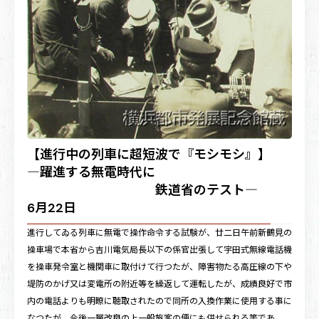
【進行中の列車に超短波で『モシモシ』】
―躍進する無電時代に
鉄道省のテスト―
6月22日
進行してゐる列車に無電で操作命令する試験が、廿二日午前新鶴見の
操車場で本省から吉川電気局長以下の係官出張して宇田式無線電話機
を操車発令室と機関車に取付けて行つたが、障害物たる高圧線の下や
堤防のかげ又は変電所の附近等を繰返して運転したが、成績良好で市
内の電話よりも明瞭に聴取されたので同所の入換作業に使用する事に
なつたが、今後一層改良の上一般旅客の便にも供せられる筈であ