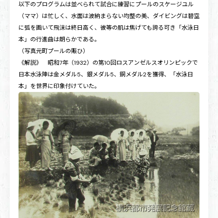
以下のプログラムは並べられて試合に練習にプールのスケージユル
（ママ）は忙しく、水面は波納まらない均整の美、ダイビングは碧空
に弧を画いて飛沫は終日高く、彼等の肌は焦げても誇る可き「水泳日
本」の行進曲は朗らかである。
（写真元町プールの賑ひ）
《解説》 昭和7年（1932）の第10回ロスアンゼルスオリンピックで
日本水泳陣は金メダル5、銀メダル5、銅メダル2を獲得、「水泳日
本」を世界に印象付けていた。