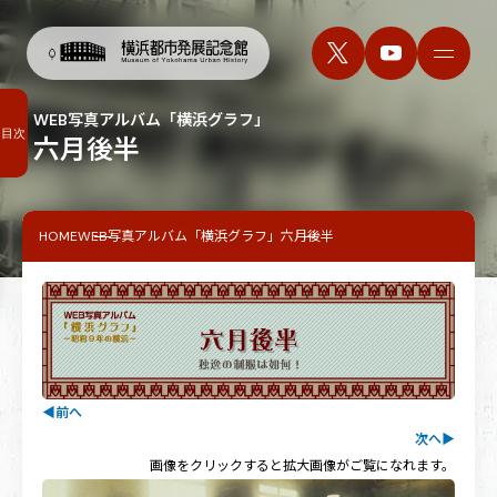
WEB写真アルバム「横浜グラフ」
目次
六月後半
HOME
WEB写真アルバム「横浜グラフ」
六月後半
◀
前へ
次へ
▶
画像をクリックすると拡大画像がご覧になれます。