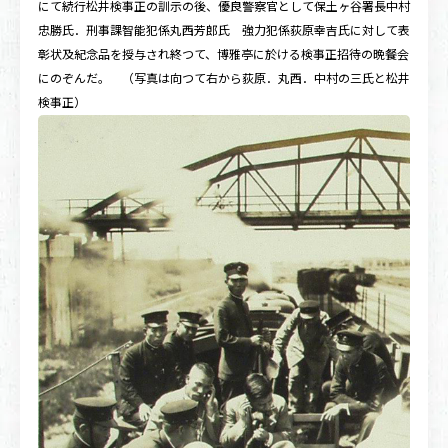
にて続行松井検事正の訓示の後、優良警察官として保土ヶ谷署長中村
忠勝氏．刑事課智能犯係丸西芳郎氏 強力犯係荻原幸吉氏に対して表
彰状及紀念品を授与され終つて、博雅亭に於ける検事正招待の晩餐会
にのぞんだ。 （写真は向つて右から荻原．丸西．中村の三氏と松井
検事正）