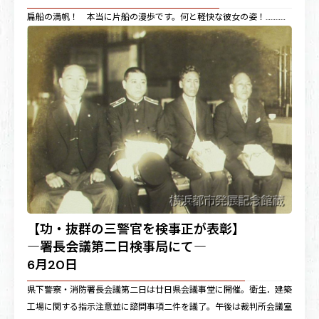
扁船の満帆！ 本当に片船の漫歩です。何と軽快な彼女の姿！…………
【功・抜群の三警官を検事正が表彰】
―署長会議第二日検事局にて―
6月20日
県下警察・消防署長会議第二日は廿日県会議事堂に開催。衛生．建築
工場に関する指示注意並に諮問事項二件を議了。午後は裁判所会議室