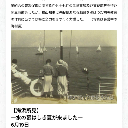
業組合の普及促進に関する件外十七件の注意事項及び質疑応答を行ひ
同三時散会したが、横山知事は先般優渥なる勅語を賜はつた初等教育
の作興に当つては特に全力を尽す可く力説した。 （写真は会議中の
町村長）
【海浜所見】
―水の慕はしき夏が来ました―
6月19日