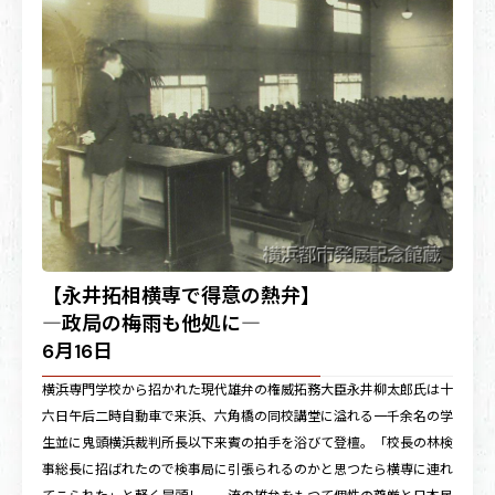
【永井拓相横専で得意の熱弁】
―政局の梅雨も他処に―
6月16日
横浜専門学校から招かれた現代雄弁の権威拓務大臣永井柳太郎氏は十
六日午后二時自動車で来浜、六角橋の同校講堂に溢れる一千余名の学
生並に鬼頭横浜裁判所長以下来賓の拍手を浴びて登檀。「校長の林検
事総長に招ばれたので検事局に引張られるのかと思つたら横専に連れ