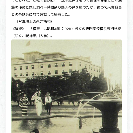
てこられた」と軽く冒頭し、一流の雄弁をもつて個性の尊厳と日本民
族の使命と題し滔々一時間余り懸河の弁を揮つたが、終つて来賓職員
との茶話会に於て懇談して帰京した。
（写真壇上の永井拓相）
《解説》 「横専」は昭和3年（1928）設立の専門学校横浜専門学校
（私立、現神奈川大学）。