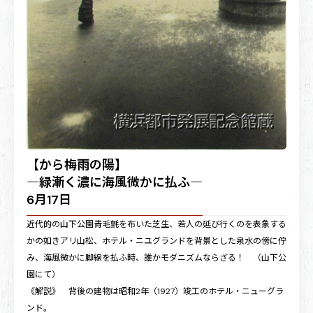
【から梅雨の陽】
―緑漸く濃に海風微かに払ふ―
6月17日
近代的の山下公園青毛氈を布いた芝生、若人の延び行くのを表象する
かの如きアリ山松、ホテル・ニユグランドを背景とした泉水の傍に佇
み、海風微かに脚線を払ふ時、誰かモダニズムならざる！ （山下公
園にて）
《解説》 背後の建物は昭和2年（1927）竣工のホテル・ニューグラ
ンド。