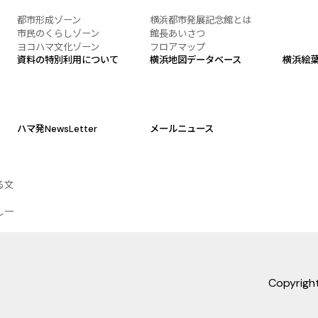
都市形成ゾーン
横浜都市発展記念館とは
市民のくらしゾーン
館長あいさつ
ヨコハマ文化ゾーン
フロアマップ
資料の特別利用について
横浜地図データベース
横浜絵
ハマ発NewsLetter
メールニュース
る文
し一
Copyrig