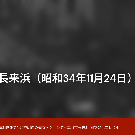
市長来浜（昭和34年11月24日
横浜
映像でたどる戦後の横浜
1-12 サンディエゴ市長来浜（昭和34年11月24...