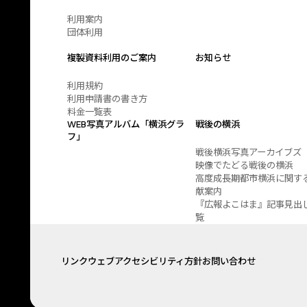
利用案内
団体利用
複製資料利用のご案内
お知らせ
利用規約
利用申請書の書き方
料金一覧表
WEB写真アルバム「横浜グラ
戦後の横浜
フ」
戦後横浜写真アーカイブズ
映像でたどる戦後の横浜
高度成長期都市横浜に関す
献案内
『広報よこはま』記事見出
覧
リンク
ウェブアクセシビリティ方針
お問い合わせ